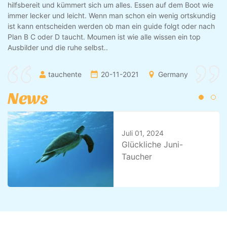
e
Freedom Divers Safaga erleben. Dies bedeutet im Klartext; sehr
ig
gute und unkomplizierte Betreuung, welche schon bei der
h
Buchung beginnt. Frau/Mann gibt Bescheid und der Rest wird
organisiert. Der Transfer klappt immer und frau/mann kommt
sicher in Safaga an.
Manuela
24-11-2019
Germany
News
Juli 24, 2023
Safari Nord & Tiran
September 2023