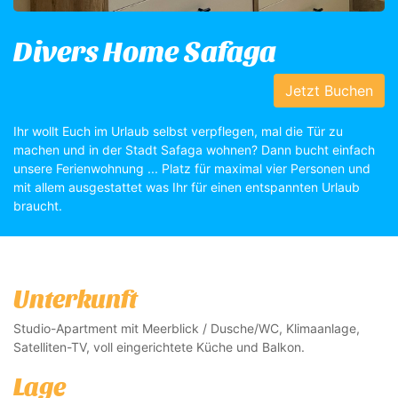
Divers Home Safaga
Jetzt Buchen
Ihr wollt Euch im Urlaub selbst verpflegen, mal die Tür zu
machen und in der Stadt Safaga wohnen? Dann bucht einfach
unsere Ferienwohnung ... Platz für maximal vier Personen und
mit allem ausgestattet was Ihr für einen entspannten Urlaub
braucht.
Unterkunft
Studio-Apartment mit Meerblick / Dusche/WC, Klimaanlage,
Satelliten-TV, voll eingerichtete Küche und Balkon.
Lage