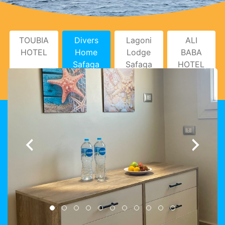
TOUBIA
Divers
Lagoni
ALI
HOTEL
Home
Lodge
BABA
Safaga
Safaga
HOTEL