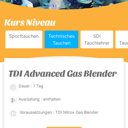
Kurs Niveau
Sporttauchen
Technisches
SDI
Tauchen
Tauchlehrer
Tau
250 €
TDI Advanced Gas Blender
Dauer : 1 Tag
Ausrüstung : enthalten
Voraussetzungen : TDI Nitrox Gas Blender